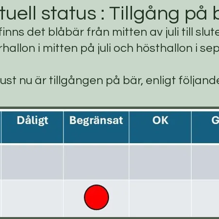
tuell status : Tillgång på 
inns det blåbär från mitten av juli till slu
allon i mitten på juli och hösthallon i se
ust nu är tillgången på bär, enligt följand