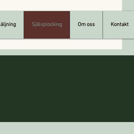
äljning
Självplocking
Om oss
Kontakt