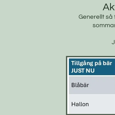
Ak
Generellt så f
sommarh
J