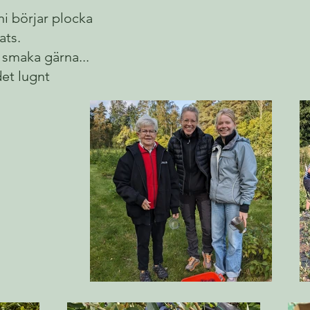
 ni börjar plocka
ats.
 smaka gärna...
det lugnt