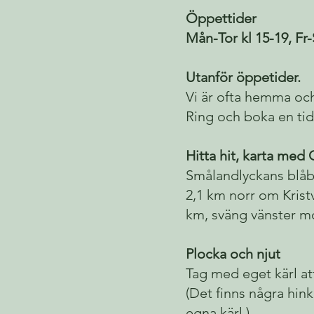
Öppettider
Mån-Tor kl 15-19, Fr-
Utanför öppetider.
Vi är ofta hemma och
Ring och boka en tid
Hitta hit, karta med
Smålandlyckans blåb
2,1 km norr om Kristv
km, sväng vänster m
Plocka och njut
Tag med eget kärl att
(Det finns några hink
egna kärl.)