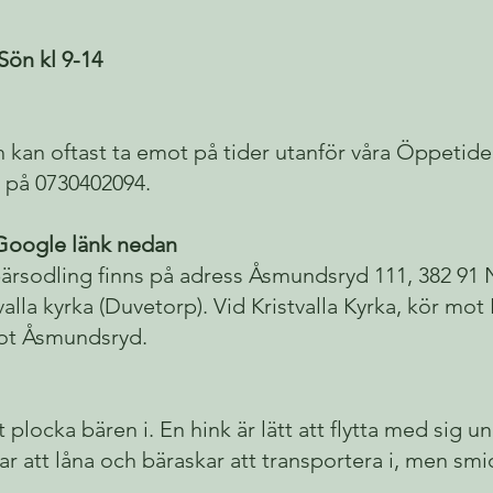
Sön kl 9-14
 kan oftast ta emot på tider utanför våra Öppetide
 på 0730402094.
 Google länk nedan
ärsodling finns på adress Åsmundsryd 111, 382 91 
alla kyrka (Duvetorp). Vid Kristvalla Kyrka, kör mot
ot Åsmundsryd.
 plocka bären i. En hink är lätt att flytta med sig 
ar att låna och bäraskar att transportera i, men smi