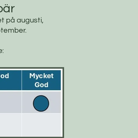
bär
tet på augusti,
ptember.
e: